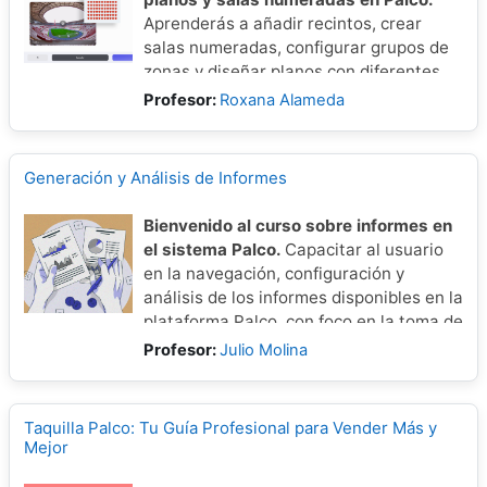
Aprenderás a añadir recintos, crear
salas numeradas, configurar grupos de
zonas y diseñar planos con diferentes
tipos de visualización. Además, verás
Profesor:
Roxana Alameda
cómo personalizar cada elemento con
imágenes y herramientas del editor.
Generación y Análisis de Informes
Bienvenido al curso sobre informes en
el sistema Palco.
Capacitar al usuario
en la navegación, configuración y
análisis de los informes disponibles en la
plataforma Palco, con foco en la toma de
decisiones informadas a través de
Profesor:
Julio Molina
reportes claros y específicos.
Taquilla Palco: Tu Guía Profesional para Vender Más y
Mejor