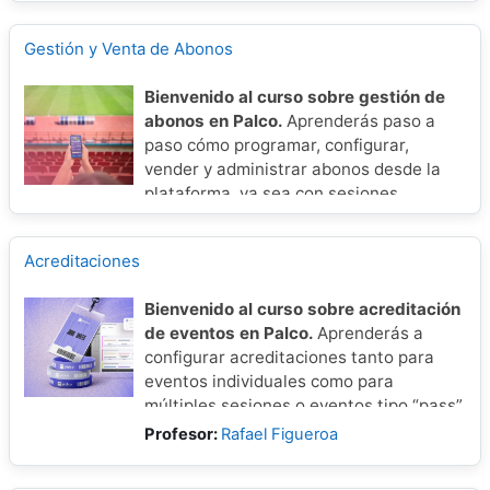
para ventas en taquilla como por
canales online, garantizando una
Gestión y Venta de Abonos
segmentación eficiente del aforo en
cualquier tipo de evento.
Bienvenido al curso sobre gestión de
abonos en Palco.
Aprenderás paso a
paso cómo programar, configurar,
vender y administrar abonos desde la
plataforma, ya sea con sesiones
asignadas o sin ellas. Ideal para ofrecer
paquetes flexibles y mejorar la
Acreditaciones
experiencia de compra de tus usuarios.
Bienvenido al curso sobre acreditación
de eventos en Palco.
Aprenderás a
configurar acreditaciones tanto para
eventos individuales como para
múltiples sesiones o eventos tipo “pass”.
Veremos paso a paso cómo aplicar cada
Profesor:
Rafael Figueroa
tipo de acreditación, optimizando el
control de acceso según las