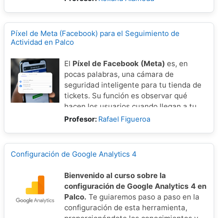
entradas bajo determinadas
condiciones.
Píxel de Meta (Facebook) para el Seguimiento de
Actividad en Palco
El
Píxel de Facebook (Meta)
es, en
pocas palabras, una cámara de
seguridad inteligente para tu tienda de
tickets. Su función es observar qué
hacen los usuarios cuando llegan a tu
web de PALCO: ¿solo miran?, ¿eligen
Profesor:
Rafael Figueroa
asientos?, ¿compran?
Sin el Píxel, estás lanzando publicidad a
Configuración de Google Analytics 4
ciegas. Con él, puedes saber
exactamente cuántos dólares de
Bienvenido al curso sobre la
ganancia te trajo cada dólar invertido en
configuración de Google Analytics 4 en
anuncios.
Palco.
Te guiaremos paso a paso en la
¿Qué logras con esta
configuración de esta herramienta,