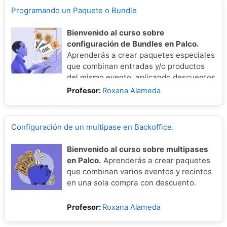
necesidades del evento.
Programando un Paquete o Bundle
Bienvenido al curso sobre
configuración de Bundles en Palco.
Aprenderás a crear paquetes especiales
que combinan entradas y/o productos
del mismo evento, aplicando descuentos
al comprarse juntos.
Profesor:
Roxana Alameda
Verás cómo configurarlos,
personalizarlos y cómo se muestran en
la web.
Configuración de un multipase en Backoffice.
Bienvenido al curso sobre multipases
en Palco.
Aprenderás a crear paquetes
que combinan varios eventos y recintos
en una sola compra con descuento.
Profesor:
Roxana Alameda