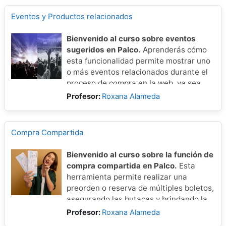
Eventos y Productos relacionados
Bienvenido al curso sobre eventos
sugeridos en Palco.
Aprenderás cómo
esta funcionalidad permite mostrar uno
o más eventos relacionados durante el
proceso de compra en la web, ya sea
después de seleccionar las entradas o al
Profesor:
Roxana Alameda
completar la transacción, mejorando la
experiencia del usuario.
Compra Compartida
Bienvenido al curso sobre la función de
compra compartida en Palco.
Esta
herramienta permite realizar una
preorden o reserva de múltiples boletos,
asegurando las butacas y brindando la
opción de dividir el pago entre los
Profesor:
Roxana Alameda
participantes, dentro de un tiempo