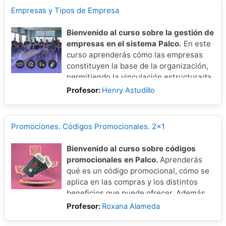
Empresas y Tipos de Empresa
Bienvenido al curso sobre la gestión de
empresas en el sistema Palco.
En este
curso aprenderás cómo las empresas
constituyen la base de la organización,
permitiendo la vinculación estructurada
de usuarios, recintos y eventos para una
Profesor:
Henry Astudillo
administración eficiente.
Promociones. Códigos Promocionales. 2x1
Bienvenido al curso sobre códigos
promocionales en Palco.
Aprenderás
qué es un código promocional, cómo se
aplica en las compras y los distintos
beneficios que puede ofrecer. Además,
conocerás cómo configurarlos para
Profesor:
Roxana Alameda
impulsar tus campañas de venta.