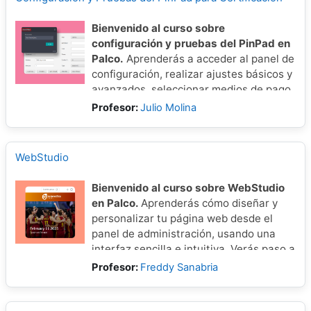
Bienvenido al curso sobre
configuración y pruebas del PinPad en
Palco.
Aprenderás a acceder al panel de
configuración, realizar ajustes básicos y
avanzados, seleccionar medios de pago
y ejecutar pruebas. Además, conocerás
Profesor:
Julio Molina
cómo interpretar resultados y solucionar
errores comunes.
WebStudio
Bienvenido al curso sobre WebStudio
en Palco.
Aprenderás cómo diseñar y
personalizar tu página web desde el
panel de administración, usando una
interfaz sencilla e intuitiva. Verás paso a
paso cómo construir una web a medida,
Profesor:
Freddy Sanabria
sin necesidad de conocimientos
técnicos.