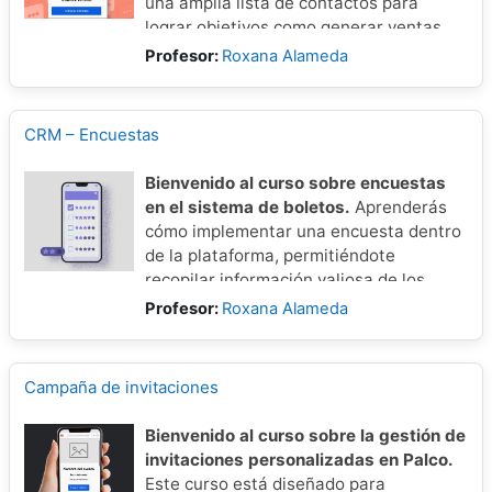
una amplia lista de contactos para
lograr objetivos como generar ventas,
fidelizar clientes y comunicar
Profesor:
Roxana Alameda
información clave sobre productos o
servicios de manera efectiva.
CRM – Encuestas
Bienvenido al curso sobre encuestas
en el sistema de boletos.
Aprenderás
cómo implementar una encuesta dentro
de la plataforma, permitiéndote
recopilar información valiosa de los
usuarios para mejorar la experiencia del
Profesor:
Roxana Alameda
evento y optimizar la toma de
decisiones.
Campaña de invitaciones
Bienvenido al curso sobre la gestión de
invitaciones personalizadas en Palco.
Este curso está diseñado para