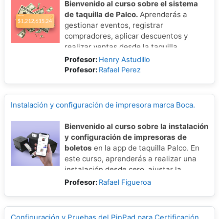
Bienvenido al curso sobre el sistema
de taquilla de Palco.
Aprenderás a
gestionar eventos, registrar
compradores, aplicar descuentos y
realizar ventas desde la taquilla.
También verás cómo usar distintos
Profesor:
Henry Astudillo
medios de pago y hacer seguimiento en
Profesor:
Rafael Perez
tiempo real, todo de forma práctica y
eficiente.
Instalación y configuración de impresora marca Boca.
Bienvenido al curso sobre la instalación
y configuración de impresoras de
boletos
en la app de taquilla Palco. En
este curso, aprenderás a realizar una
instalación desde cero, ajustar la
configuración y conocer los distintos
Profesor:
Rafael Figueroa
modelos compatibles.
Configuración y Pruebas del PinPad para Certificación