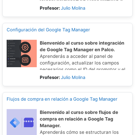
integración?
proporcionándote los conocimientos y
habilidades necesarias para analizar
Profesor:
Julio Molina
Seguimiento de Conversiones:
datos de manera efectiva y optimizar la
Sabrás cuántas personas
toma de decisiones.
completaron una compra tras ver
Configuración del Google Tag Manager
tu anuncio.
Bienvenido al curso sobre integración
Retargeting (Re-impacto):
Podrás
de Google Tag Manager en Palco.
mostrarle un anuncio especial a
Aprenderás a acceder al panel de
alguien que eligió sus asientos
configuración, actualizar los campos
pero no terminó el pago ("¡Oye, tus
necesarios como el ID del promotor y el
entradas te esperan!").
código de Tag Manager, crear tu cuenta
Profesor:
Julio Molina
Públicos Similares:
Meta
en Google y pegar el script generado en
aprenderá quiénes son tus
el sitio web correctamente.
compradores actuales y buscará a
Flujos de compra en relación a Google Tag Manager
personas parecidas para
mostrarles tu evento.
Bienvenido al curso sobre flujos de
compra en relación a Google Tag
Manager.
Aprenderás cómo se estructuran los