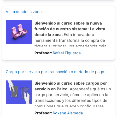
previamente establecido.
Vista desde la zona.
Bienvenido al curso sobre la nueva
función de nuestro sistema: La vista
desde la zona.
Esta innovadora
herramienta transforma la compra de
tickets al brindar una experiencia más
inmersiva y visual. En este curso,
Profesor:
Rafael Figueroa
aprenderás qué es 'La vista desde la
zona', cómo implementar imágenes 360°
y cómo visualizar la herramienta en la
Cargo por servicio por transacción o método de pago
web.
Bienvenido al curso sobre cargos por
servicio en Palco.
Aprenderás qué es un
cargo por servicio, cómo se aplica en las
transacciones y los diferentes tipos de
comisiones que pueden configurarse.
Además, conocerás cómo gestionar
Profesor:
Roxana Alameda