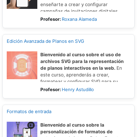
enseñarte a crear y configurar
campañas de invitaciones digitales,
optimizando la comunicación con tus
Profesor:
Roxana Alameda
clientes y mejorando su experiencia.
Si deseas saber más sobre cómo crear o
Edición Avanzada de Planos en SVG
configurar una invitación o cortesía,
Entradas de Cortesía
visita el curso de
Bienvenido al curso sobre el uso de
o Invitaciones
.
archivos SVG para la representación
de planos interactivos en la web.
En
este curso, aprenderás a crear,
formatear y configurar SVG para su
correcta integración con el backoffice
Profesor:
Henry Astudillo
Formatos de entrada
Bienvenido al curso sobre la
personalización de formatos de