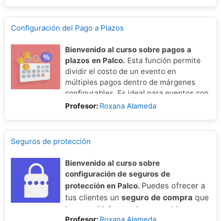
estos cargos para optimizar la
experiencia del usuario.
Configuración del Pago a Plazos
Bienvenido al curso sobre pagos a
plazos en Palco.
Esta función permite
dividir el costo de un evento en
múltiples pagos dentro de márgenes
configurables. Es ideal para eventos con
venta anticipada o para facilitar el
Profesor:
Roxana Alameda
acceso a clientes con presupuestos
ajustados, como los jóvenes.
Seguros de protección
Bienvenido al curso sobre
configuración de seguros de
Puedes ofrecer a
protección en Palco.
tus clientes un
seguro de compra
que
les permitirá cancelar o cambiar sus
Profesor:
Roxana Alameda