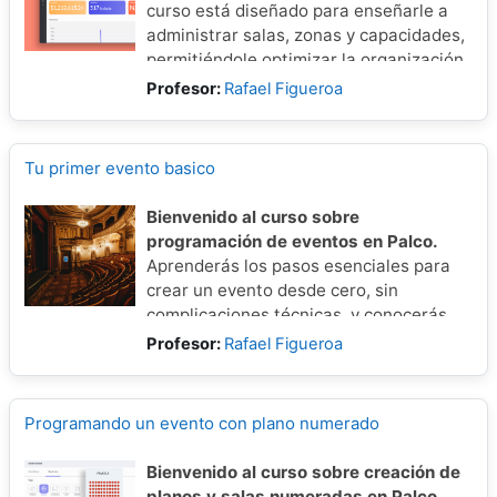
curso está diseñado para enseñarle a
administrar salas, zonas y capacidades,
permitiéndole optimizar la organización
y operatividad de los
eventos
.
Profesor:
Rafael Figueroa
Tu primer evento basico
Bienvenido al curso sobre
programación de eventos en Palco.
Aprenderás los pasos esenciales para
crear un evento desde cero, sin
complicaciones técnicas, y conocerás
las herramientas básicas para dejarlo
Profesor:
Rafael Figueroa
listo para salir a la venta en cuestión de
minutos.
Programando un evento con plano numerado
Bienvenido al curso sobre creación de
planos y salas numeradas en Palco.