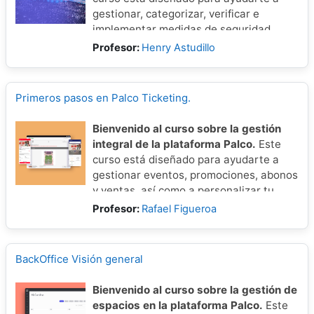
gestionar, categorizar, verificar e
implementar medidas de seguridad.
Profesor:
Henry Astudillo
Primeros pasos en Palco Ticketing.
Bienvenido al curso sobre la gestión
integral de la plataforma Palco.
Este
curso está diseñado para ayudarte a
gestionar eventos, promociones, abonos
y ventas, así como a personalizar tu
CMS, controlar accesos y analizar
Profesor:
Rafael Figueroa
reportes, todo con el objetivo de
optimizar tu operativa y maximizar
resultados.
BackOffice Visión general
Bienvenido al curso sobre la gestión de
espacios en la plataforma Palco.
Este