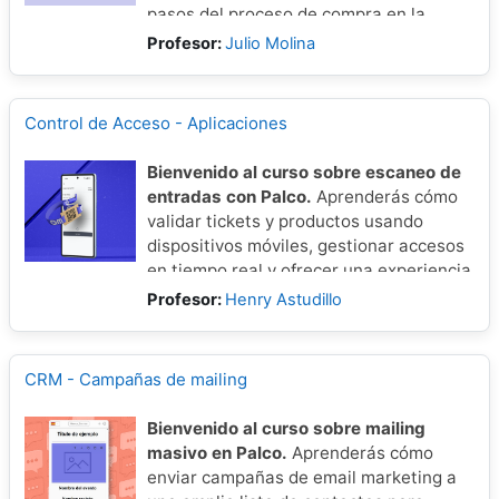
pasos del proceso de compra en la
plataforma, cómo se registran en GTM y
Profesor:
Julio Molina
de qué forma se configuran según el tipo
de evento, el canal de venta o el
comportamiento del usuario.
Control de Acceso - Aplicaciones
Bienvenido al curso sobre escaneo de
entradas con Palco.
Aprenderás cómo
validar tickets y productos usando
dispositivos móviles, gestionar accesos
en tiempo real y ofrecer una experiencia
ágil y segura totalmente integrada con
Profesor:
Henry Astudillo
el sistema de backoffice.
CRM - Campañas de mailing
Bienvenido al curso sobre mailing
masivo en Palco.
Aprenderás cómo
enviar campañas de email marketing a