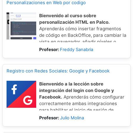
Personalizaciones en Web por codigo
Bienvenido al curso sobre
personalización HTML en Palco.
Aprenderás cómo insertar fragmentos
de código en BackOffice, para cambiar la
vista en navegador, añadir píxeles o
activar servicios externos.
Profesor:
Freddy Sanabria
Registro con Redes Sociales: Google y Facebook
Bienvenido a la lección sobre
integración del login con Google y
Facebook.
Aprenderás cómo configurar
correctamente ambas integraciones
para habilitar el inicio de sesión de
usuarios en tu Web, facilitando una
Profesor:
Julio Molina
experiencia de acceso rápida y segura.