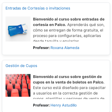
Entradas de Cortesías o invitaciones
Bienvenido al curso sobre entradas de
cortesía en Palco.
Aprenderás qué son,
cómo se entregan de forma gratuita, el
proceso para configurarlas, aplicarlas
desde taquilla y enviarlas
correctamente a tus clientes.
Profesor:
Roxana Alameda
Gestión de Cupos
Bienvenido al curso sobre gestión de
cupos en la venta de boletos en Palco.
Este curso está diseñado para capacitar
a usuarios en la correcta gestión de
cupos, plantillas y sesiones de venta de
entradas. Aprenderás paso a paso cómo
Profesor:
Henry Astudillo
crear, configurar y validar cupos tanto